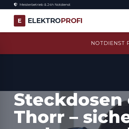
Meisterbetrieb & 24h Notdienst
ELEKTRO
PROFI
E
NOTDIENST 
Steckdosen 
Thorr – sich