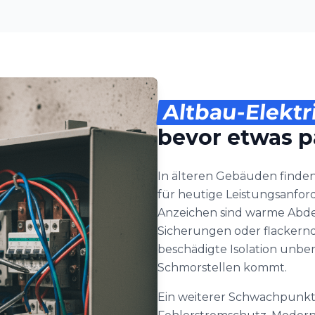
Altbau-Elektr
bevor etwas p
In älteren Gebäuden finden
für heutige Leistungsanfor
Anzeichen sind warme Abd
Sicherungen oder flackern
beschädigte Isolation unbem
Schmorstellen kommt.
Ein weiterer Schwachpunkt