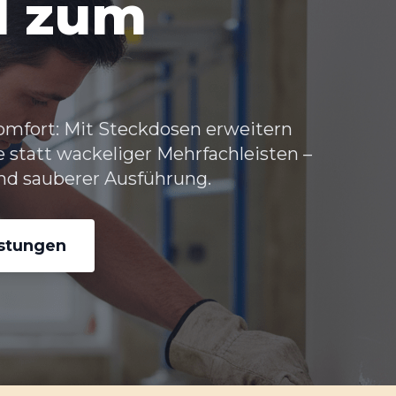
d zum
omfort: Mit
Steckdosen erweitern
 statt wackeliger Mehrfachleisten –
nd sauberer Ausführung.
istungen