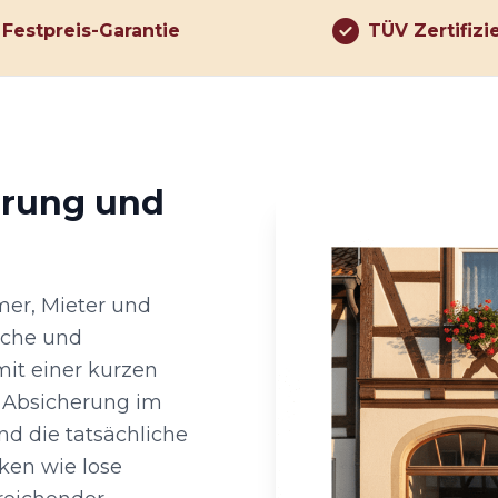
Festpreis-Garantie
TÜV Zertifizi
hrung und
mer, Mieter und
uche und
it einer kurzen
 Absicherung im
d die tatsächliche
iken wie lose