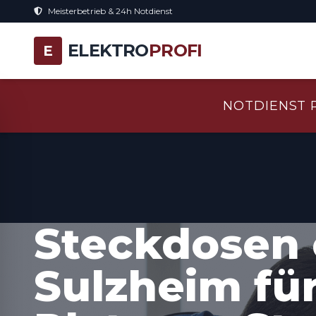
Meisterbetrieb & 24h Notdienst
ELEKTRO
PROFI
E
NOTDIENST 
Steckdosen 
Sulzheim fü