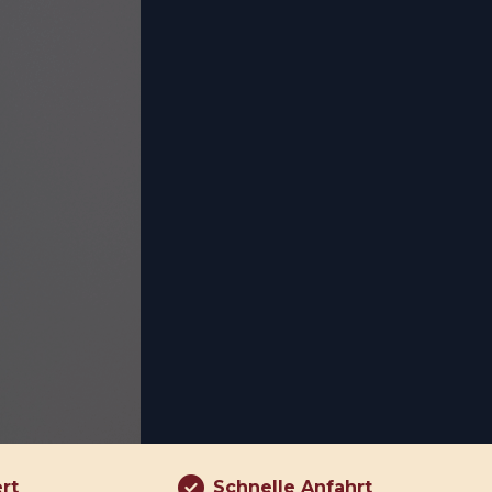
ert
Schnelle Anfahrt