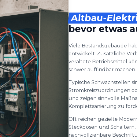
Altbau-Elektr
bevor etwas au
Viele Bestandsgebäude hab
entwickelt. Zusätzliche Ve
veraltete Betriebsmittel k
schwer auffindbar machen.
Typische Schwachstellen si
Stromkreiszuordnungen ode
und zeigen sinnvolle Maßn
Komplettsanierung zu ford
Oft reichen gezielte Mode
Steckdosen und Schaltern,
nachvollziehbare Beschriftu