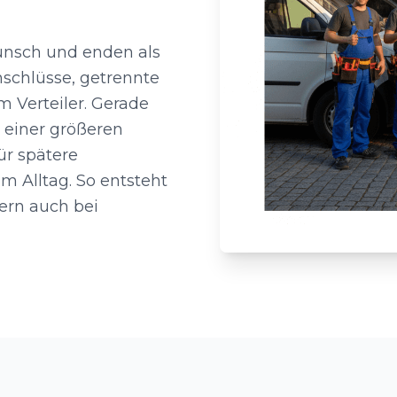
Wunsch und enden als
schlüsse, getrennte
m Verteiler. Gerade
l einer größeren
ür spätere
m Alltag. So entsteht
dern auch bei