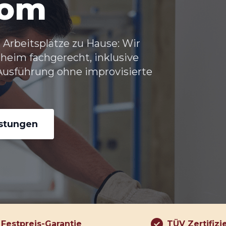
rom
Arbeitsplätze zu Hause: Wir
zheim
fachgerecht, inklusive
usführung ohne improvisierte
istungen
Festpreis-Garantie
TÜV Zertifizi