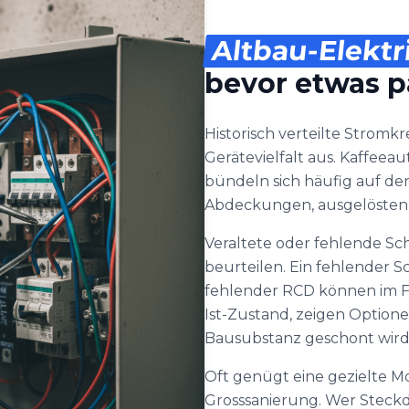
Altbau-Elektr
bevor etwas p
Historisch verteilte Stromkr
Gerätevielfalt aus. Kaffeea
bündeln sich häufig auf de
Abdeckungen, ausgelösten
Veraltete oder fehlende S
beurteilen. Ein fehlender S
fehlender RCD können im Fe
Ist-Zustand, zeigen Option
Bausubstanz geschont wird
Oft genügt eine gezielte Mo
Grosssanierung. Wer Steck