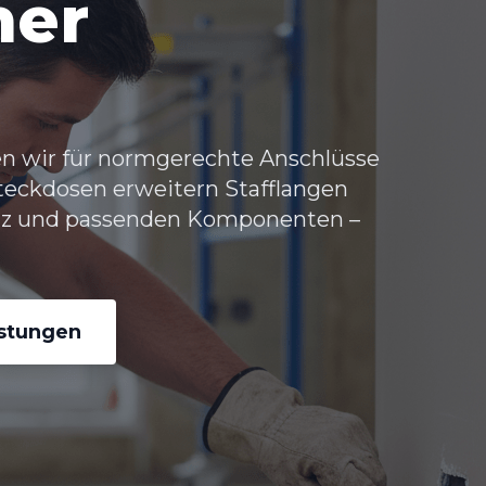
her
en wir für normgerechte Anschlüsse
Steckdosen erweitern Stafflangen
tz und passenden Komponenten –
istungen