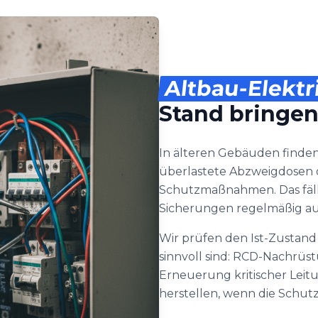
Altbau-Elektr
Stand bringe
In älteren Gebäuden finden
überlastete Abzweigdosen 
Schutzmaßnahmen. Das fäll
Sicherungen regelmäßig aus
Wir prüfen den Ist-Zustand 
sinnvoll sind: RCD-Nachrüs
Erneuerung kritischer Leit
herstellen, wenn die Schutz