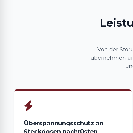
Leist
Von der Stör
übernehmen un
un
Überspannungsschutz an
Steckdosen nachrüsten