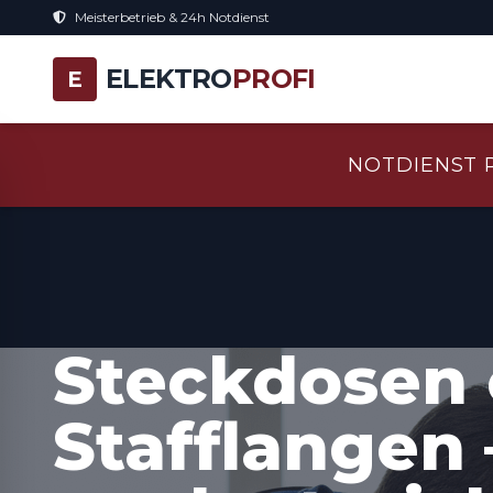
Meisterbetrieb & 24h Notdienst
ELEKTRO
PROFI
E
NOTDIENST 
Steckdosen 
Stafflangen 