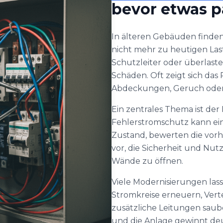
bevor etwas p
In älteren Gebäuden finden
nicht mehr zu heutigen Las
Schutzleiter oder überlast
Schäden. Oft zeigt sich da
Abdeckungen, Geruch oder
Ein zentrales Thema ist d
Fehlerstromschutz kann ein
Zustand, bewerten die vo
vor, die Sicherheit und Nut
Wände zu öffnen.
Viele Modernisierungen lass
Stromkreise erneuern, Vert
zusätzliche Leitungen saub
und die Anlage gewinnt deut