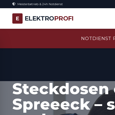
Meisterbetrieb & 24h Notdienst
ELEKTRO
PROFI
E
NOTDIENST 
Steckdosen 
Spreeeck – s