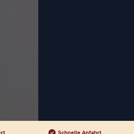
ert
Schnelle Anfahrt