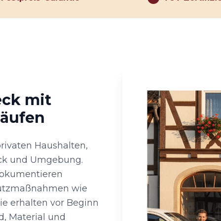
eck mit
läufen
 privaten Haushalten,
eck und Umgebung.
 dokumentieren
hutzmaßnahmen wie
e erhalten vor Beginn
, Material und