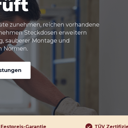
üft
äte zunehmen, reichen vorhandene
ernehmen
Steckdosen erweitern
g, sauberer Montage und
n Normen.
istungen
Festpreis-Garantie
TÜV Zertifizi