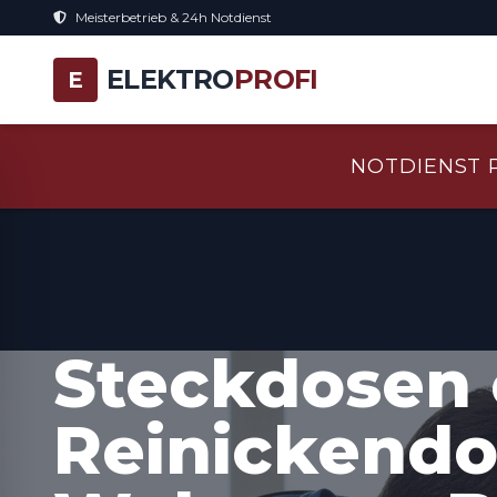
Meisterbetrieb & 24h Notdienst
ELEKTRO
PROFI
E
NOTDIENST 
Steckdosen 
Reinickendor