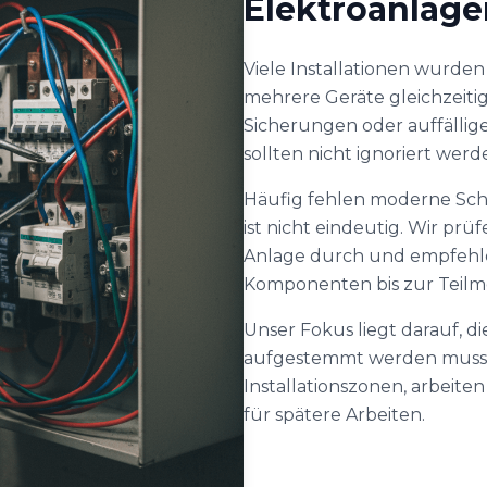
Elektroanlage
Viele Installationen wurde
mehrere Geräte gleichzeiti
Sicherungen oder auffäll
sollten nicht ignoriert werd
Häufig fehlen moderne Sc
ist nicht eindeutig. Wir pr
Anlage durch und empfehle
Komponenten bis zur Teilm
Unser Fokus liegt darauf, di
aufgestemmt werden muss.
Installationszonen, arbei
für spätere Arbeiten.