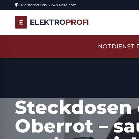
Meisterbetrieb & 24h Notdienst
ELEKTRO
PROFI
E
NOTDIENST 
Steckdosen 
Oberrot – s