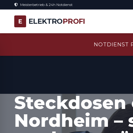
Meisterbetrieb & 24h Notdienst
ELEKTRO
PROFI
E
NOTDIENST 
Steckdosen 
Nordheim – 