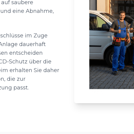
r auf saubere
e und eine Abnahme,
nschlüsse im Zuge
 Anlage dauerhaft
isen entscheiden
RCD-Schutz über die
eim erhalten Sie daher
n, die zur
zung passt.