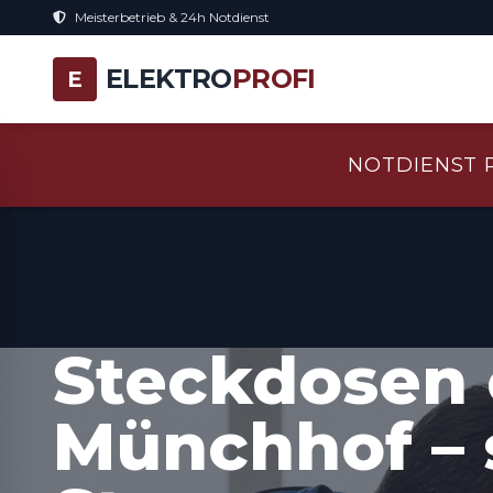
Meisterbetrieb & 24h Notdienst
ELEKTRO
PROFI
E
NOTDIENST 
Steckdosen 
Münchhof – 