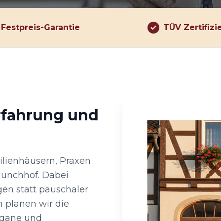
Festpreis-Garantie
TÜV Zertifizi
rfahrung und
lienhäusern, Praxen
ünchhof. Dabei
en statt pauschaler
n planen wir die
rgane und