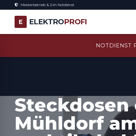
Meisterbetrieb & 24h Notdienst
ELEKTRO
PROFI
E
NOTDIENST 
Steckdosen 
Mühldorf am