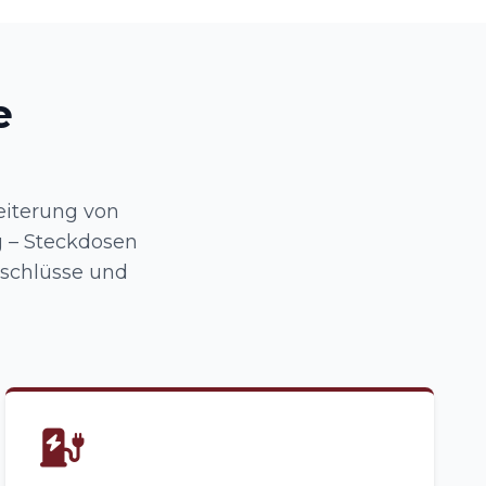
e
eiterung von
 – Steckdosen
nschlüsse und