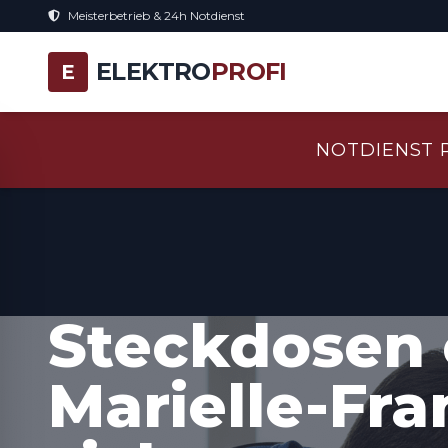
Meisterbetrieb & 24h Notdienst
ELEKTRO
PROFI
E
NOTDIENST 
Steckdosen 
Marielle-Fra