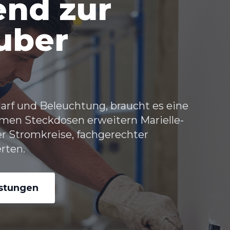
end zur
uber
f und Beleuchtung, braucht es eine
ehmen
Steckdosen erweitern Marielle-
er Stromkreise, fachgerechter
rten.
istungen