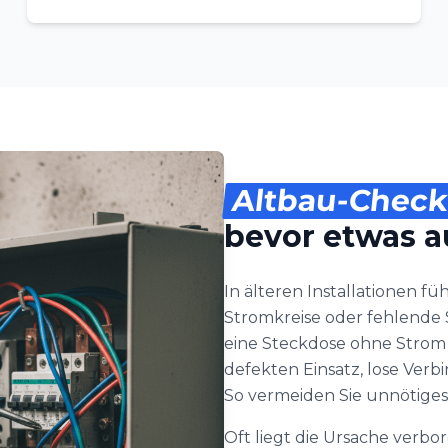
Altbau-Check
bevor etwas au
In älteren Installationen f
Stromkreise oder fehlend
eine Steckdose ohne Strom p
defekten Einsatz, lose Ver
So vermeiden Sie unnötiges
Oft liegt die Ursache verb