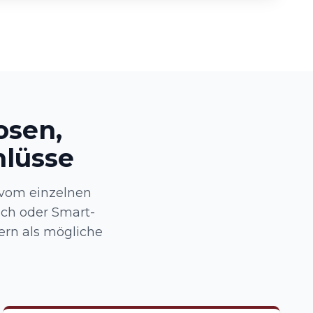
osen,
hlüsse
vom einzelnen
ch oder Smart-
ern als mögliche