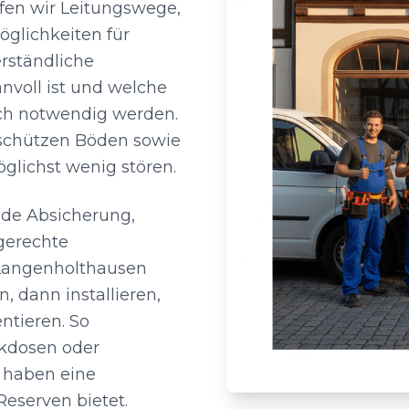
üfen wir Leitungswege,
glichkeiten für
erständliche
nvoll ist und welche
lich notwendig werden.
r schützen Böden sowie
öglichst wenig stören.
nde Absicherung,
gerechte
Langenholthausen
, dann installieren,
tieren. So
ckdosen oder
 haben eine
Reserven bietet.