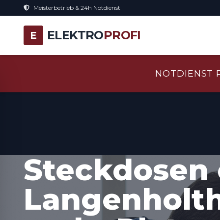
Meisterbetrieb & 24h Notdienst
ELEKTRO
PROFI
E
NOTDIENST 
Steckdosen 
Langenholth