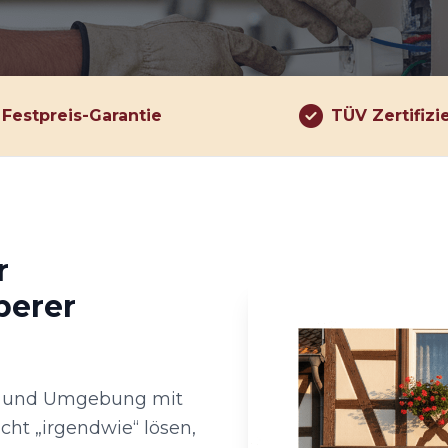
Festpreis-Garantie
TÜV Zertifizi
r
berer
en und Umgebung mit
icht „irgendwie“ lösen,