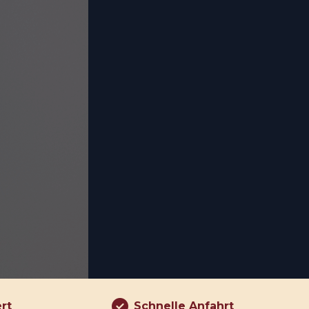
ert
Schnelle Anfahrt