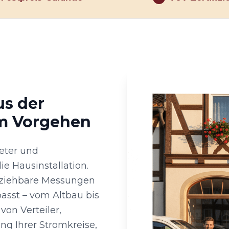
us der
em Vorgehen
eter und
e Hausinstallation.
lziehbare Messungen
asst – vom Altbau bis
on Verteiler,
g Ihrer Stromkreise,