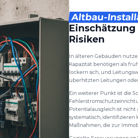
Altbau-Install
Einschätzung
Risiken
In älteren Gebäuden nutzen
Kapazität benötigen als frü
lockern sich, und Leitungs
überhitzten Leitungen oder
Ein weiterer Punkt ist die 
Fehlerstromschutzeinricht
Potentialausgleich ist nich
systematisch, identifiziere
Maßnahmen, die zur Immobi