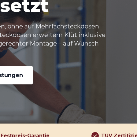
setzt
en, ohne auf Mehrfachsteckdosen
eckdosen erweitern Klüt inklusive
gerechter Montage – auf Wunsch
istungen
Festpreis-Garantie
TÜV Zertifizi