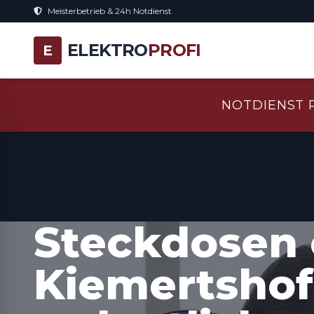
Meisterbetrieb & 24h Notdienst
ELEKTRO
PROFI
E
NOTDIENST 
Steckdosen 
Kiemertshofe