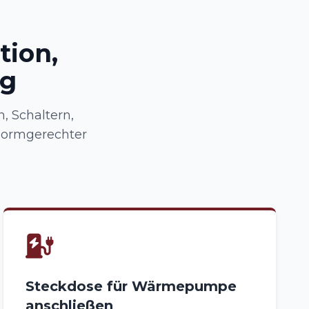
tion,
ng
, Schaltern,
 normgerechter
Steckdose für Wärmepumpe
anschließen