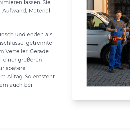
nimieren lassen. Sie
u Aufwand, Material
Wunsch und enden als
schlüsse, getrennte
m Verteiler. Gerade
l einer größeren
ür spätere
m Alltag. So entsteht
dern auch bei