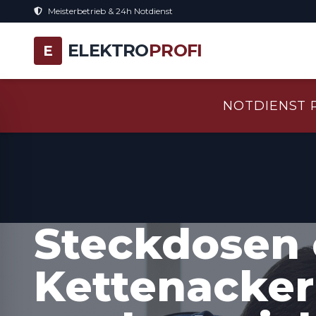
Meisterbetrieb & 24h Notdienst
ELEKTRO
PROFI
E
NOTDIENST 
Steckdosen 
Kettenacker