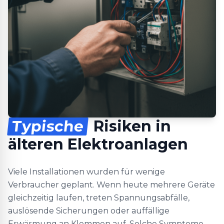
Typische
Risiken in
älteren Elektroanlagen
Viele Installationen wurden für wenige
Verbraucher geplant. Wenn heute mehrere Geräte
gleichzeitig laufen, treten Spannungsabfälle,
auslösende Sicherungen oder auffällige
Erwärmung an Klemmen auf. Solche Symptome