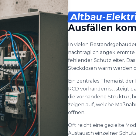
Altbau-Elektr
Ausfällen ko
In vielen Bestandsgebäuden
nachträglich angeklemmte 
fehlender Schutzleiter. Das
Steckdosen warm werden ode
Ein zentrales Thema ist der
RCD vorhanden ist, steigt da
die vorhandene Struktur,
zeigen auf, welche Maßnah
öffnen.
Oft reicht eine gezielte Mo
Austausch einzelner Schu