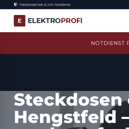
Meisterbetrieb & 24h Notdienst
ELEKTRO
PROFI
E
NOTDIENST 
Steckdosen 
Hengstfeld 