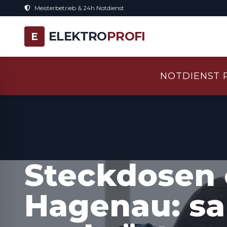
Meisterbetrieb & 24h Notdienst
ELEKTRO
PROFI
E
NOTDIENST 
Steckdosen 
Hagenau: s