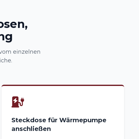
osen,
ng
vom einzelnen
iche.
Steckdose für Wärmepumpe
anschließen