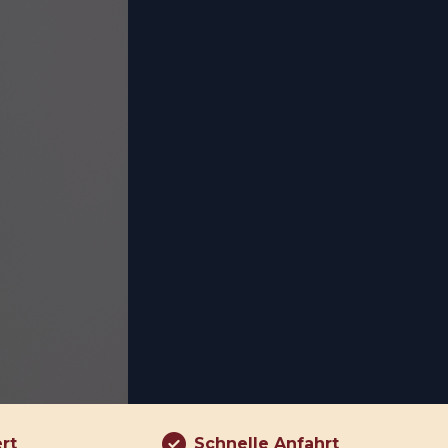
ert
Schnelle Anfahrt