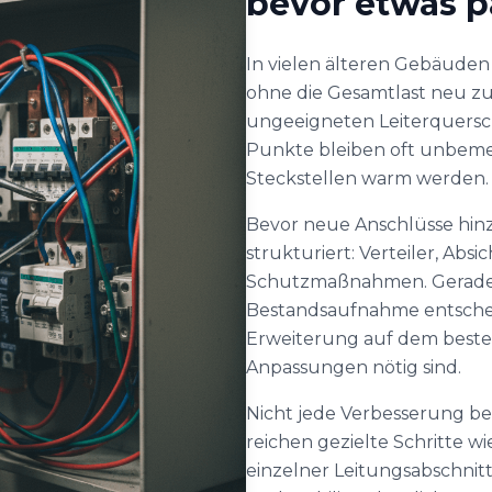
bevor etwas p
In vielen älteren Gebäuden
ohne die Gesamtlast neu zu
ungeeigneten Leiterquersch
Punkte bleiben oft unbemer
Steckstellen warm werden.
Bevor neue Anschlüsse hin
strukturiert: Verteiler, Ab
Schutzmaßnahmen. Gerade b
Bestandsaufnahme entscheid
Erweiterung auf dem besteh
Anpassungen nötig sind.
Nicht jede Verbesserung b
reichen gezielte Schritte 
einzelner Leitungsabschnit