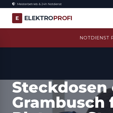
Meisterbetrieb & 24h Notdienst
ELEKTRO
PROFI
E
NOTDIENST 
Steckdosen 
Grambusch 