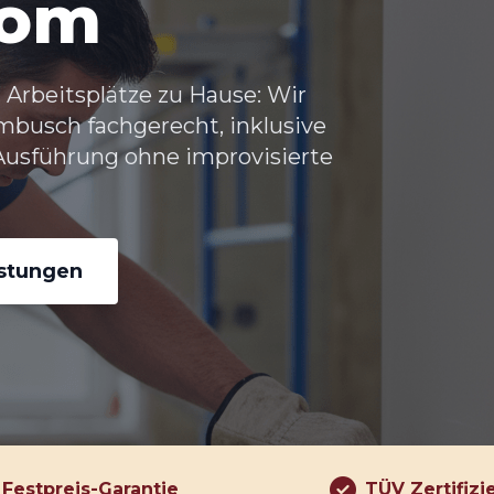
rom
Arbeitsplätze zu Hause: Wir
ambusch
fachgerecht, inklusive
usführung ohne improvisierte
istungen
Festpreis-Garantie
TÜV Zertifizi