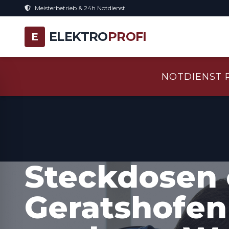
Meisterbetrieb & 24h Notdienst
ELEKTRO
PROFI
E
NOTDIENST 
Steckdosen 
Geratshofen