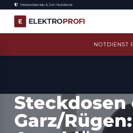
Meisterbetrieb & 24h Notdienst
ELEKTRO
PROFI
E
NOTDIENST 
Steckdosen 
Garz/Rügen: