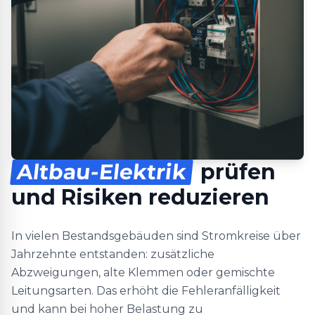
Altbau-Elektrik
prüfen
und Risiken reduzieren
In vielen Bestandsgebäuden sind Stromkreise über
Jahrzehnte entstanden: zusätzliche
Abzweigungen, alte Klemmen oder gemischte
Leitungsarten. Das erhöht die Fehleranfälligkeit
und kann bei hoher Belastung zu