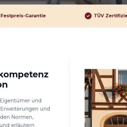
Festpreis-Garantie
TÜV Zertifizi
hkompetenz
on
r Eigentümer und
, Erweiterungen und
enden Normen,
und erläutern