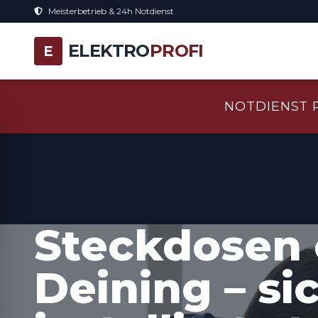
Meisterbetrieb & 24h Notdienst
ELEKTRO
PROFI
E
NOTDIENST 
Steckdosen 
Deining – si