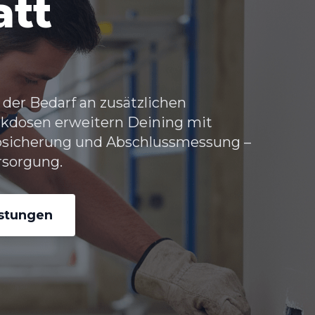
att
 der Bedarf an zusätzlichen
kdosen erweitern Deining
mit
Absicherung und Abschlussmessung –
rsorgung.
istungen