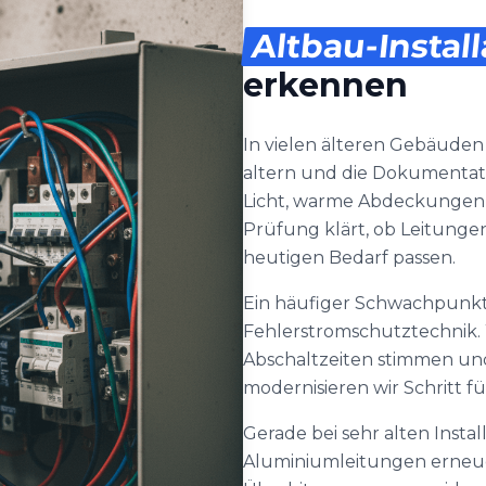
Altbau-Instal
erkennen
In vielen älteren Gebäude
altern und die Dokumentatio
Licht, warme Abdeckungen o
Prüfung klärt, ob Leitunge
heutigen Bedarf passen.
Ein häufiger Schwachpunkt 
Fehlerstromschutztechnik. W
Abschaltzeiten stimmen und o
modernisieren wir Schritt fü
Gerade bei sehr alten Insta
Aluminiumleitungen erneu