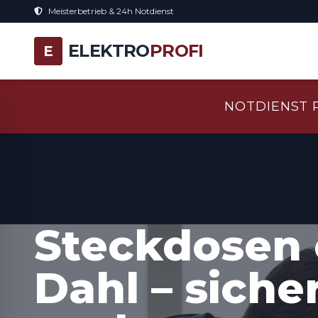
Meisterbetrieb & 24h Notdienst
ELEKTRO
PROFI
E
NOTDIENST 
Steckdosen 
Dahl – siche