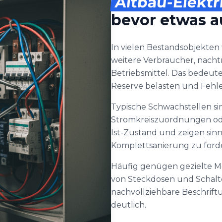
Altbau-Elektr
bevor etwas au
In vielen Bestandsobjekten
weitere Verbraucher, nach
Betriebsmittel. Das bedeute
Reserve belasten und Fehl
Typische Schwachstellen si
Stromkreiszuordnungen od
Ist-Zustand und zeigen sin
Komplettsanierung zu ford
Häufig genügen gezielte M
von Steckdosen und Schalte
nachvollziehbare Beschriftu
deutlich.