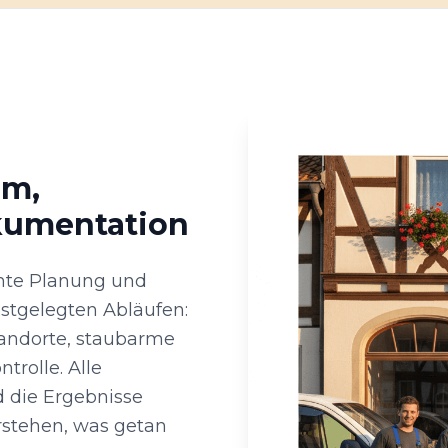
em,
kumentation
hte Planung und
estgelegten Abläufen:
andorte, staubarme
rolle. Alle
 die Ergebnisse
rstehen, was getan