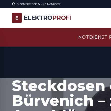
Meisterbetrieb & 24h Notdienst
ELEKTRO
PROFI
E
NOTDIENST 
Steckdosen 
Bürvenich – 