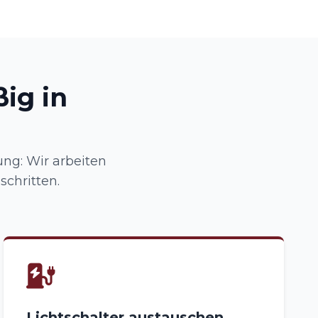
ig in
ung: Wir arbeiten
chritten.
Lichtschalter austauschen