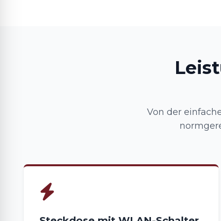
Leis
Von der einfache
normgerec
Steckdose mit WLAN-Schalter