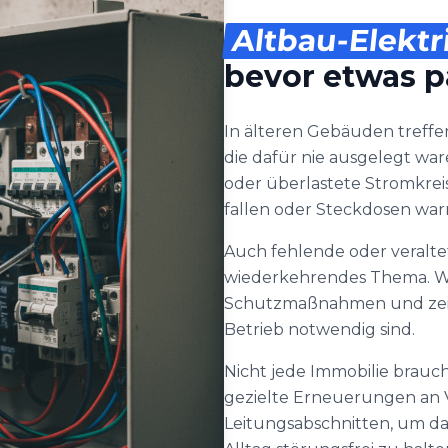
Altbau-Elektr
bevor etwas p
In älteren Gebäuden treffen
die dafür nie ausgelegt wa
oder überlastete Stromkrei
fallen oder Steckdosen wa
Auch fehlende oder veralte
wiederkehrendes Thema. Wir
Schutzmaßnahmen und zeige
Betrieb notwendig sind.
Nicht jede Immobilie brauc
gezielte Erneuerungen an V
Leitungsabschnitten, um da