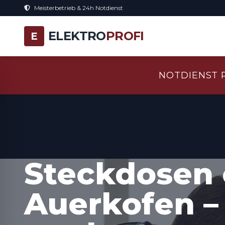
Meisterbetrieb & 24h Notdienst
ELEKTRO
PROFI
E
NOTDIENST 
Steckdosen 
Auerkofen – 