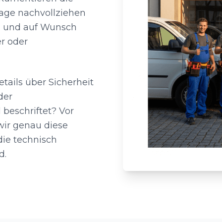
lage nachvollziehen
b, und auf Wunsch
r oder
ails über Sicherheit
der
l beschriftet? Vor
wir genau diese
ie technisch
d.