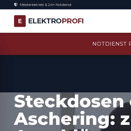
Meisterbetrieb & 24h Notdienst
ELEKTRO
PROFI
E
NOTDIENST 
Steckdosen 
Aschering: z