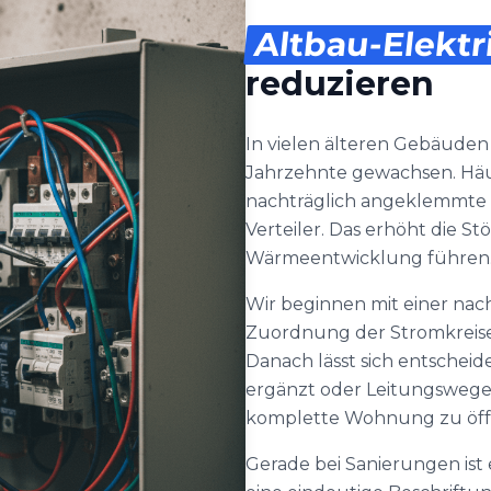
Altbau-Elektr
reduzieren
In vielen älteren Gebäude
Jahrzehnte gewachsen. Häuf
nachträglich angeklemmte 
Verteiler. Das erhöht die S
Wärmeentwicklung führen
Wir beginnen mit einer na
Zuordnung der Stromkrei
Danach lässt sich entschei
ergänzt oder Leitungswege 
komplette Wohnung zu öff
Gerade bei Sanierungen is