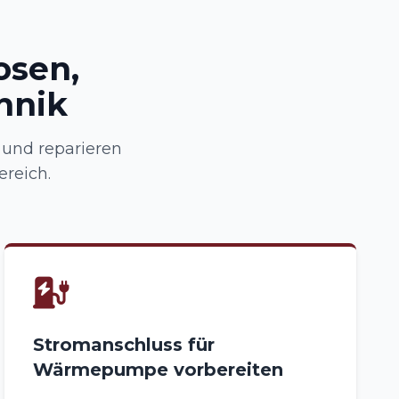
osen,
hnik
n und reparieren
ereich.
Stromanschluss für
Wärmepumpe vorbereiten