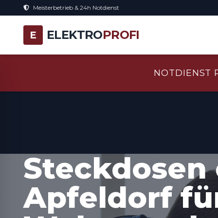
Meisterbetrieb & 24h Notdienst
ELEKTRO
PROFI
E
NOTDIENST 
Steckdosen 
Apfeldorf f