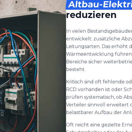
Altbau-Elektr
reduzieren
In vielen Bestandsgebäude
entwickelt: zusätzliche A
Leitungsarten. Das erhöht d
Wärmeentwicklung führen. E
Bereiche sicher weiterbet
besteht.
Kritisch sind oft fehlende
RCD vorhanden ist oder Sch
prüfen systematisch, ob Ab
Verteiler sinnvoll erweitert 
belastbarer Aufbau der Anla
Oft reicht eine gezielte Er