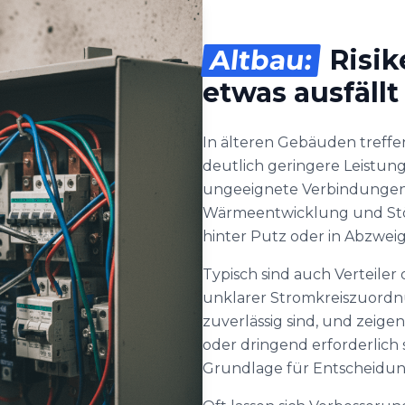
Altbau:
Risik
etwas ausfällt
In älteren Gebäuden treffen
deutlich geringere Leistung
ungeeignete Verbindungen 
Wärmeentwicklung und Stö
hinter Putz oder in Abzwei
Typisch sind auch Verteile
unklarer Stromkreiszuord
zuverlässig sind, und zeige
oder dringend erforderlich 
Grundlage für Entscheidu