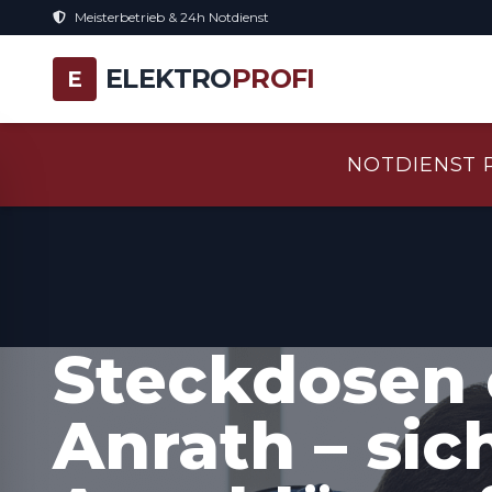
Meisterbetrieb & 24h Notdienst
ELEKTRO
PROFI
E
NOTDIENST 
Steckdosen 
Anrath – sic