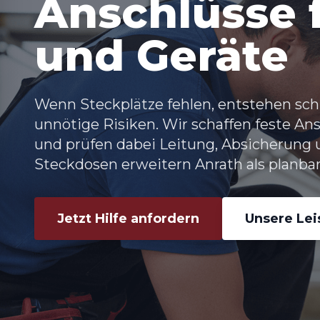
Anschlüsse f
und Geräte
Wenn Steckplätze fehlen, entstehen sc
unnötige Risiken. Wir schaffen feste An
und prüfen dabei Leitung, Absicherung
Steckdosen erweitern Anrath
als planba
Jetzt Hilfe anfordern
Unsere Le